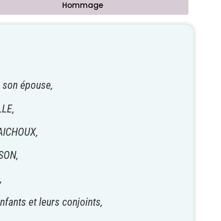
Hommage
 son épouse,
LLE,
RAICHOUX,
NSON,
,
nfants et leurs conjoints,