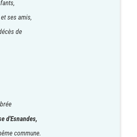
fants,
 et ses amis,
 décès de
ébrée
se d'Esnandes,
te même commune.