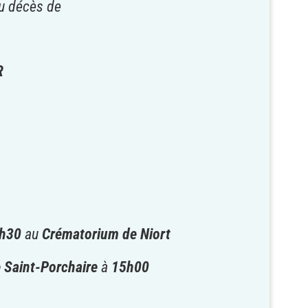
 du décès de
R
s
h30
au
Crématorium de Niort
 Saint-Porchaire
à
15h00