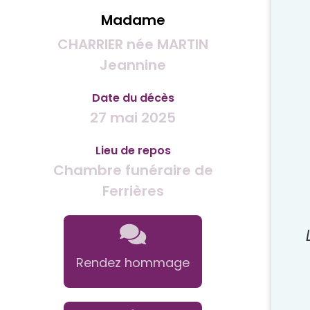
Madame
CHARRIER née MARTIN
Jeannine
Date du décès
27 mai 2025
Lieu de repos
Chambre funéraire de
Ferrières
Rendez hommage