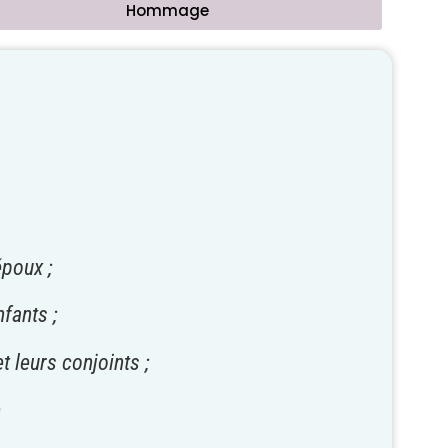
Hommage
poux ;
nfants ;
t leurs conjoints ;
e