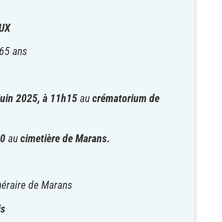
OUX
 65 ans
juin 2025, à 11h15
au
crématorium de
00
au
cimetière de Marans.
néraire de Marans
is