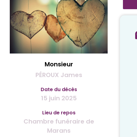
Monsieur
PÉROUX James
Date du décès
15 juin 2025
Lieu de repos
Chambre funéraire de
Marans